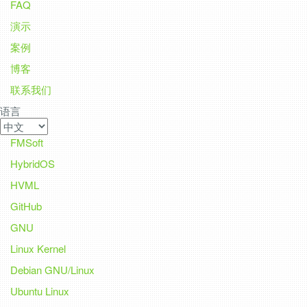
FAQ
演示
案例
博客
联系我们
语言
FMSoft
HybridOS
HVML
GitHub
GNU
Linux Kernel
Debian GNU/Linux
Ubuntu Linux