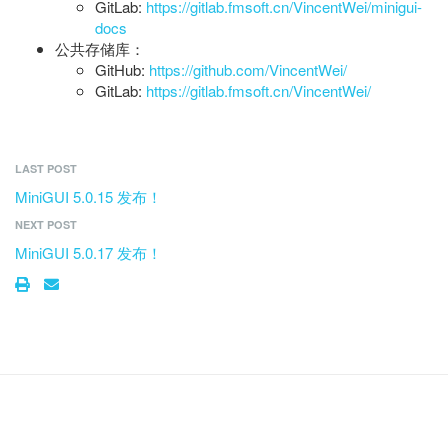
GitLab:
https://gitlab.fmsoft.cn/VincentWei/minigui-
docs
公共存储库：
GitHub:
https://github.com/VincentWei/
GitLab:
https://gitlab.fmsoft.cn/VincentWei/
LAST POST
MiniGUI 5.0.15 发布！
NEXT POST
MiniGUI 5.0.17 发布！