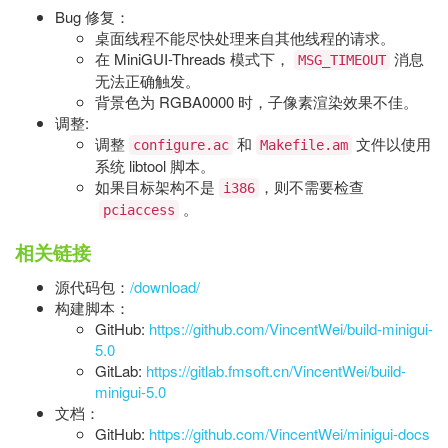
Bug 修复：​​​​​
桌面线程不能尽快处理来自其他线程的请求。
在 MiniGUI-Threads 模式下，
消息
MSG_TIMEOUT
无法正确触发。
背景色为 RGBA0000 时，子像素渲染效果不佳。
调整:
调整
和
文件以使用
configure.ac
Makefile.am
系统 libtool 脚本。
如果目标架构不是
，则不需要检查
i386
。
pciaccess
相关链接
源代码包：
/download/
构建脚本：
GitHub:
https://github.com/VincentWei/build-minigui-
5.0
GitLab:
https://gitlab.fmsoft.cn/VincentWei/build-
minigui-5.0
文档：
GitHub:
https://github.com/VincentWei/minigui-docs